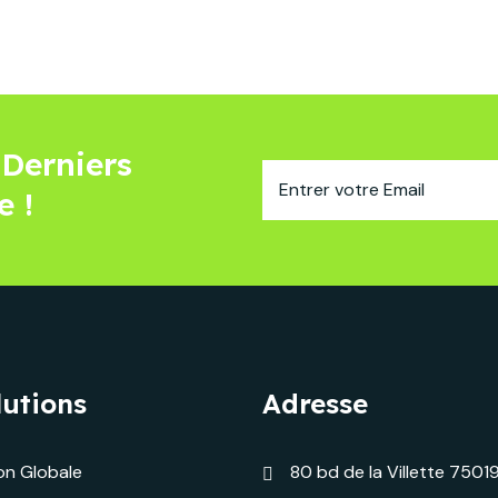
Derniers
e !
lutions
Adresse
on Globale
80 bd de la Villette 75019