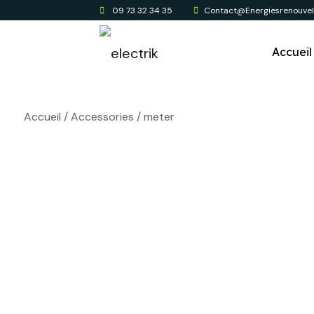
09 73 32 34 35
Contact@energiesrenouvela
Accueil
Accueil
/
Accessories
/ meter