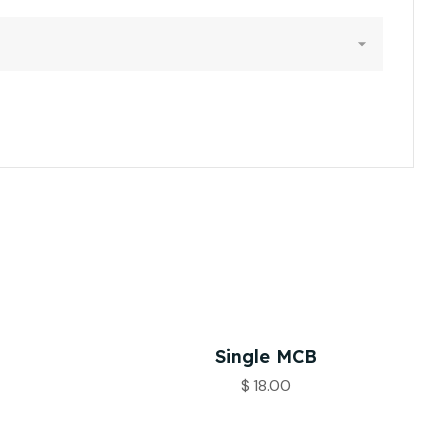
Single MCB
$
18.00