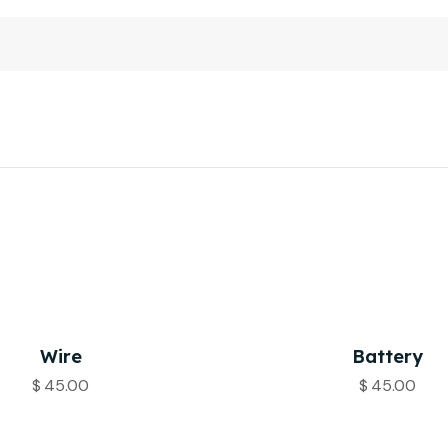
Wire
Battery
$
45.00
$
45.00