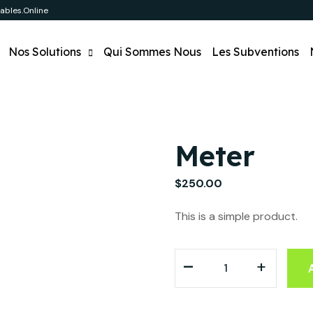
bles.online
Nos Solutions
Qui Sommes Nous
Les Subventions
Meter
$
250.00
This is a simple product.
-
quantité de meter
+