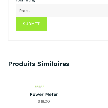
Your rating
*
Produits Similaires
Note
Power Meter
5.00
sur 5
$
18.00