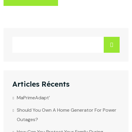
Articles Récents
MaPrimeAdapt’
Should You Own A Home Generator For Power
Outages?
How Can You Protect Your Family During